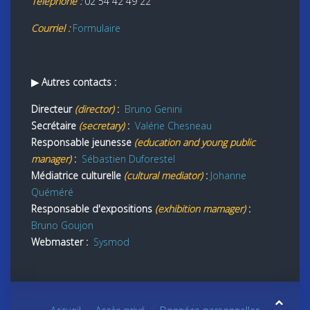
Téléphone :
02 54 42 49 22
Courriel :
Formulaire
▶ Autres contacts :
Directeur
(director)
:
Bruno Genini
Secrétaire
(secretary)
:
Valérie Chesneau
Responsable jeunesse
(education and young public
manager)
:
Sébastien Duforestel
Médiatrice culturelle
(cultural mediator)
:
Johanne
Quéméré
Responsable d'expositions
(exhibition mamager)
:
Bruno Goujon
Webmaster :
Sysmod