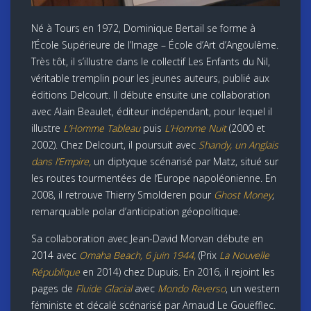
Né à Tours en 1972, Dominique Bertail se forme à
l’École Supérieure de l’Image – École d’Art d’Angoulême.
Très tôt, il s’illustre dans le collectif Les Enfants du Nil,
véritable tremplin pour les jeunes auteurs, publié aux
éditions Delcourt. Il débute ensuite une collaboration
avec Alain Beaulet, éditeur indépendant, pour lequel il
illustre
L’Homme Tableau
puis
L’Homme Nuit
(2000 et
2002). Chez Delcourt, il poursuit avec
Shandy, un Anglais
dans l’Empire,
un diptyque scénarisé par Matz, situé sur
les routes tourmentées de l’Europe napoléonienne. En
2008, il retrouve Thierry Smolderen pour
Ghost Money
,
remarquable polar d’anticipation géopolitique.
Sa collaboration avec Jean-David Morvan débute en
2014 avec
Omaha Beach, 6 juin 1944,
(Prix
La Nouvelle
République
en 2014) chez Dupuis. En 2016, il rejoint les
pages de
Fluide Glacial
avec
Mondo Reverso
, un western
féministe et décalé scénarisé par Arnaud Le Gouëfflec.