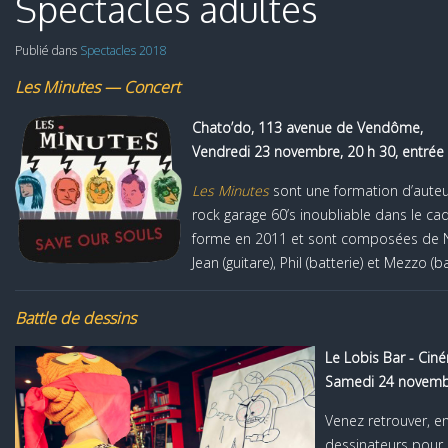
Spectacles adultes
Publié dans
Spectacles 2018
Les Minutes — Concert
Chato’do, 113 avenue de Vendôme,
Vendredi 23 novembre, 20 h 30, entrée 
Les Minutes
sont une formation d’auteu
rock garage 60’s inoubliable dans le cad
forme en 2011 et sont composées de Nic 
Jean (guitare), Phil (batterie) et Mezzo (b
Battle de dessins
Le Lobis Bar - Cin
Samedi 24 novembr
Venez retrouver, e
dessinateurs pour 