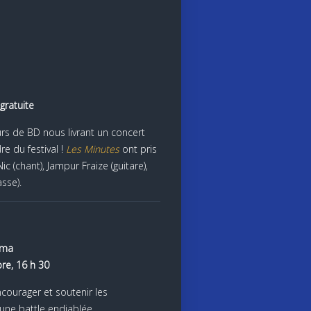
gratuite
rs de BD nous livrant un concert
re du festival !
Les Minutes
ont pris
(chant), Jampur Fraize (guitare),
asse).
éma
e, 16 h 30
ncourager et soutenir les
une battle endiablée.