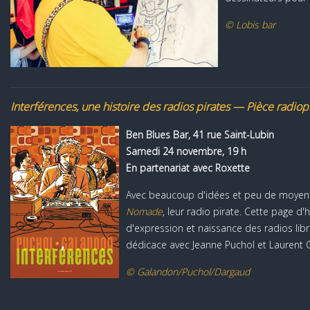
© Lobis bar
Interférences, une histoire des radios pirates — Pièce radio
Ben Blues Bar, 41 rue Saint-Lubin
Samedi 24 novembre, 19 h
En partenariat avec Roxette
Avec beaucoup d'idées et peu de moyens
Nomade
, leur radio pirate. Cette page d'
d'expression et naissance des radios libre
dédicace avec Jeanne Puchol et Laurent 
© Galandon/Puchol/Dargaud