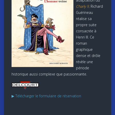
adaptation du
Charly 9,
Richard
Guérineau
réalise sa
propre suite
consacrée à
Henri III. Ce
roman
graphique
dense et drôle
révèle une
période
historique aussi complexe que passionnante.
▶ Télécharger le formulaire de réservation