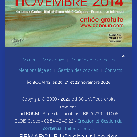
Accueil
Accès privé
Données personnelles
Mentions légales
Gestion des cookies
Contacts
bd BOUM 43 les 20, 21 et 23 novembre 2026
Copyright © 2000
bd BOUM. Tous droits
- 2026
réservés.
bd BOUM
- 3 rue des Jacobins - BP 70239 - 41006
BLOIS Cedex - 02 54 42 49 22 -
Création et Gestion du
contenus :
Thibaud Lafont
REMARQUE ! Ce site utilise des