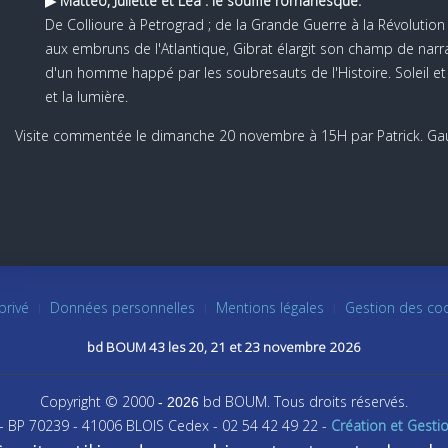
▶
Mattéo, Juliette et Léa : le souffle romanesque.
De Collioure à Petrograd ; de la Grande Guerre à la Révolution
aux embruns de l'Atlantique, Gibrat élargit son champ de narra
d'un homme happé par les soubresauts de l'Histoire. Soleil e
et la lumière.
Visite commentée le dimanche 20 novembre à 15H par Patrick. Gau
privé
Données personnelles
Mentions légales
Gestion des co
bd BOUM 43 les 20, 21 et 23 novembre 2026
Copyright © 2000
bd BOUM. Tous droits réservés.
- 2026
 - BP 70239 - 41006 BLOIS Cedex - 02 54 42 49 22 -
Création et Gesti