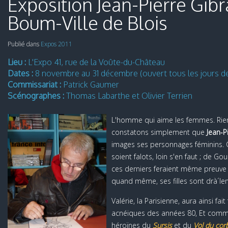
Exposition Jean-Pierre Gibr
Boum-Ville de Blois
Publié dans
Expos 2011
Lieu :
L'Expo 41, rue de la Voûte-du-Château
Dates :
8 novembre au 31 décembre (ouvert tous les jours de
Commissariat :
Patrick Gaumer
Scénographes :
Thomas Labarthe et Olivier Terrien
L'homme qui aime les femmes. Rien 
constatons simplement que
Jean-P
images ses personnages féminins.
soient falots, loin s'en faut ; de Go
ces derniers feraient même preuve 
quand même, ses filles sont drà´lem
Valérie, la Parisienne, aura ainsi 
acnéiques des années 80, Et commen
héroïnes du
Sursis
et du
Vol du cor