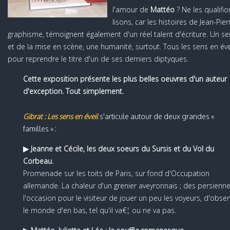
l'amour de
Mattéo
? Ne les qualifi
lisons, car les histoires de Jean-Pie
graphisme, témoignent également d'un réel talent d'écriture. Un s
et de la mise en scène, une humanité, surtout. Tous les sens en éve
pour reprendre le titre d'un de ses derniers diptyques.
Cette exposition présente les plus belles oeuvres d'un auteur
d'exception. Tout simplement.
Gibrat : Les sens en éveil
s'articule autour de deux grandes «
familles » :
▶ Jeanne et Cécile, les deux soeurs du Sursis et du Vol du
Corbeau.
Promenade sur les toits de Paris, sur fond d'Occupation
allemande. La chaleur d'un grenier aveyronnais ; des persienne
l'occasion pour le visiteur de jouer un peu les voyeurs, d'obser
le monde d'en bas, tel qu'il va€¦ ou ne va pas.