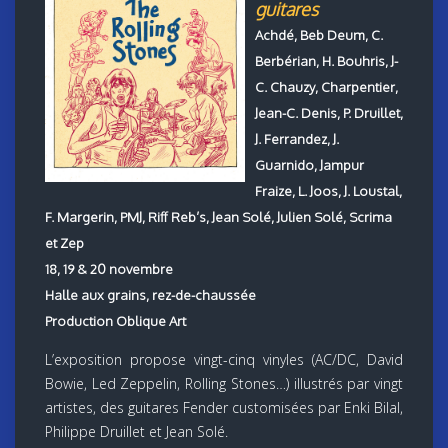
guitares
Achdé, Beb Deum, C.
Berbérian, H. Bouhris, J-
C. Chauzy, Charpentier,
Jean-C. Denis, P. Druillet,
J. Ferrandez, J.
Guarnido, Jampur
Fraize, L. Joos, J. Loustal,
F. Margerin, PMJ, Riff Reb’s, Jean Solé, Julien Solé, Scrima
et Zep
18, 19 & 20 novembre
Halle aux grains, rez-de-chaussée
Production Oblique Art
L’exposition propose vingt-cinq vinyles (AC/DC, David
Bowie, Led Zeppelin, Rolling Stones…) illustrés par vingt
artistes, des guitares Fender customisées par Enki Bilal,
Philippe Druillet et Jean Solé.