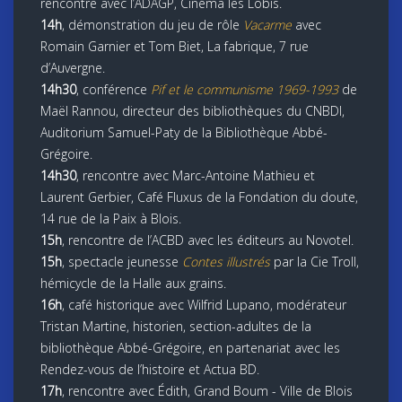
rencontre avec l’ADAGP, Cinéma les Lobis.
14h
, démonstration du jeu de rôle
Vacarme
avec
Romain Garnier et Tom Biet, La fabrique, 7 rue
d’Auvergne.
14h30
, conférence
Pif et le communisme 1969-1993
de
Maël Rannou, directeur des bibliothèques du CNBDI,
Auditorium Samuel-Paty de la Bibliothèque Abbé-
Grégoire.
14h30
, rencontre avec Marc-Antoine Mathieu et
Laurent Gerbier, Café Fluxus de la Fondation du doute,
14 rue de la Paix à Blois.
15h
, rencontre de l’ACBD avec les éditeurs au Novotel.
15h
, spectacle jeunesse
Contes illustrés
par la Cie Troll,
hémicycle de la Halle aux grains.
16h
, café historique avec Wilfrid Lupano, modérateur
Tristan Martine, historien, section-adultes de la
bibliothèque Abbé-Grégoire, en partenariat avec les
Rendez-vous de l’histoire et Actua BD.
17h
, rencontre avec Édith, Grand Boum - Ville de Blois