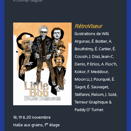
© Lauffray/ Dargaud
RétroViseur
llustrations de Will
Argunas, É. Boitier, A.
Bouthémy, É. Cartier, É.
Cousin, J. Diaz, Jean-C.
Denis, P. Erlos, A. Floc’h,
Kokor, F. Meddour,
Moon Li, J. Pourquié, É.
Sagot, É. Sauvaget,
Stéfanni, Relom, J. Solé,
Terreur Graphique &
Paddy O' Turner.
18, 19 & 20 novembre
er
Halle aux grains, 1
étage