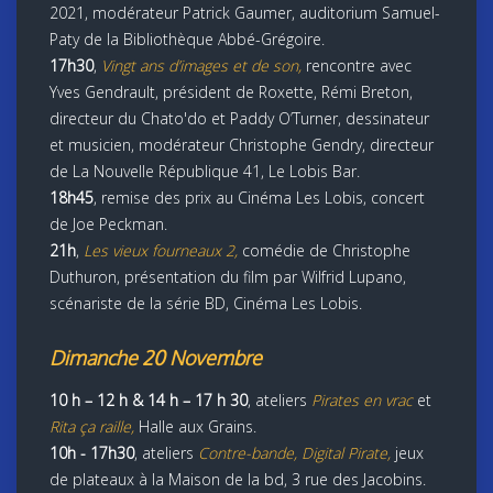
2021, modérateur Patrick Gaumer, auditorium Samuel-
Paty de la Bibliothèque Abbé-Grégoire.
17h30
,
Vingt ans d’images et de son,
rencontre avec
Yves Gendrault, président de Roxette, Rémi Breton,
directeur du Chato'do et Paddy O’Turner, dessinateur
et musicien, modérateur Christophe Gendry, directeur
de La Nouvelle République 41, Le Lobis Bar.
18h45
, remise des prix au Cinéma Les Lobis, concert
de Joe Peckman.
21h
,
Les vieux fourneaux 2,
comédie de Christophe
Duthuron, présentation du film par Wilfrid Lupano,
scénariste de la série BD, Cinéma Les Lobis.
Dimanche 20 Novembre
10 h – 12 h & 14 h – 17 h 30
, ateliers
Pirates en vrac
et
Rita ça raille,
Halle aux Grains.
10h - 17h30
, ateliers
Contre-bande, Digital Pirate,
jeux
de plateaux à la Maison de la bd, 3 rue des Jacobins.