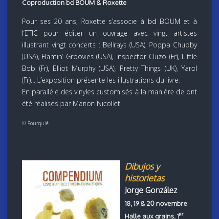
Coproduction bd BOUM & Roxette
Pour ses 20 ans, Roxette s’associe à bd BOUM et à
l’ETIC pour éditer un ouvrage avec vingt artistes
illustrant vingt concerts : Bellrays (USA), Poppa Chubby
(USA), Flamin’ Groovies (USA), Inspector Cluzo (Fr), Little
Bob (Fr), Elliot Murphy (USA), Pretty Things (UK), Yarol
(Fr)... L’exposition présente les illustrations du livre.
En parallèle des vinyles customisés à la manière de ont
été réalisés par Manon Nicollet.
© Pourquié
Dibujos y
historietas
Jorge González
18, 19 & 20 novembre
er
Halle aux grains, 1