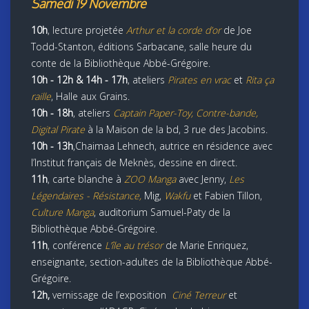
Samedi 19 Novembre
10h
, lecture projetée
Arthur et la corde d’or
de Joe
Todd-Stanton, éditions Sarbacane, salle heure du
conte de la Bibliothèque Abbé-Grégoire.
10h - 12h & 14h - 17h
, ateliers
Pirates en vrac
et
Rita ça
raille
, Halle aux Grains.
10h - 18h
, ateliers
Captain Paper-Toy, Contre-bande,
Digital Pirate
à la Maison de la bd, 3 rue des Jacobins.
10h - 13h
,Chaimaa Lehnech, autrice en résidence avec
l’Institut français de Meknès, dessine en direct.
11h
, carte blanche à
ZOO Manga
avec Jenny,
Les
Légendaires - Résistance,
Mig,
Wakfu
et Fabien Tillon,
Culture Manga
, auditorium Samuel-Paty de la
Bibliothèque Abbé-Grégoire.
11h
, conférence
L’île au trésor
de Marie Enriquez,
enseignante, section-adultes de la Bibliothèque Abbé-
Grégoire.
12h,
vernissage de l’exposition
Ciné Terreur
et