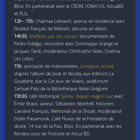
Blois. En partenariat avec le CRDM, l’ONACVG, ActuaBD
et PLG.
12h - 15h
, Chaimaa Lehnech, autrice en résidence avec
l’Institut français de Meknès, dessine en direct.
14h30
,
N’effacez pas nos traces !
documentaire de
Pedro Fidalgo, rencontre avec Dominique Grange et
Jacques Tardi, modérateur Christophe Vilain, Cinéma
Les Lobis.
15h
, spectacle de marionnettes
La maison, la nuit,
d’après l’album de Joub et Nicoby aux éditions La
Gouttière, par la Cie jeux de Vilains, auditorium
Samuel-Paty de la Bibliothèque Abbé-Grégoire
15h30
, café Historique
Spirou, l’espoir malgré tout
avec
Émile Bravo, auteur, Sébastien Albertelli, historien,
Caroline François, Mémorial de la Shoah, modérateur
Didier Pasamonik, Café Fluxus de la Fondation du
doute, 14 rue de la Paix, Blois. En partenariat avec les
Rendez-vous de l'histoire et Actua BD.