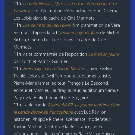
11h
,
Le petit Nicolas, Qu’est-ce qu’on attend pour être
heureux,
film d’animation d’Amandine Fredon, Cinéma
Les Lobis dans le cadre de Ciné Marmots.
11h
,
Les secrets de mon père,
film d’animation de Véra
Belmont d’après la bd
Deuxième génération
de Michel
Kichka, Cinéma Les Lobis dans le cadre de Ciné
Marmots.
11h
, visite commentée de l’exposition
La maison jaune
par Édith et Patrick Gaumer.
11h
,
Hommage à Jean-Claude Mézières
, avec Évelyne
Tranlé, coloriste, Avril Tembouret, documentariste,
Pierre-Marie Jamet, éditeur, François Le Bescond,
éditeur et Mathieu Lauffray, auteur, auditorium Samuel-
Paty de la Bibliothèque Abbé-Grégoire
11h
, Table ronde
Algérie 54-62, La guerre fantôme dans
la bande dessinée francophone
avec Luc Révillon,
historien, Philippe Richelle, scénariste, modérateur
Tristan Martine, Centre de la Résistance, de la
déportation et de la mémoire, 6 Place Victor Hugo à