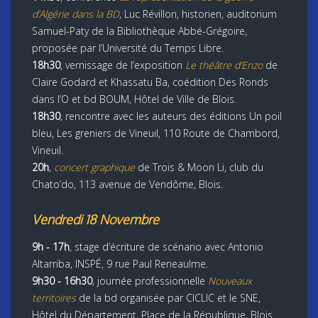
d’Algérie dans la BD
, Luc Révillon, historien, auditorium
Samuel-Paty de la Bibliothèque Abbé-Grégoire,
proposée par l’Université du Temps Libre.
18h30
, vernissage de l’exposition
Le théâtre d’Enzo
de
Claire Godard et Khassatu Ba, coédition Des Ronds
dans l’O et bd BOUM, Hôtel de Ville de Blois.
18h30
, rencontre avec les auteurs des éditions Un poil
bleu, Les greniers de Vineuil, 110 Route de Chambord,
Vineuil.
20h
,
concert graphique
de Trois & Moon Li, club du
Chato’do, 113 avenue de Vendôme, Blois.
Vendredi 18 Novembre
9h - 17h
, stage d’écriture de scénario avec Antonio
Altarriba, INSPÉ, 9 rue Paul Reneaulme.
9h30 - 16h30
, journée professionnelle
Nouveaux
territoires
de la bd organisée par CICLIC et le SNE,
Hôtel du Département, Place de la République, Blois.