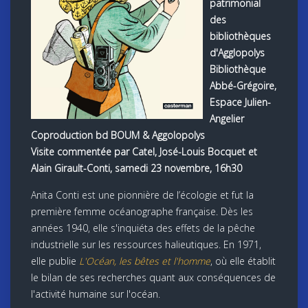
patrimonial
des
bibliothèques
d'Agglopolys
Bibliothèque
Abbé-Grégoire,
Espace Julien-
Angelier
Coproduction bd BOUM & Aggolopolys
Visite commentée par Catel, José-Louis Bocquet et
Alain Girault-Conti, samedi 23 novembre, 16h30
Anita Conti est une pionnière de l’écologie et fut la
première femme océanographe française. Dès les
années 1940, elle s'inquiéta des effets de la pêche
industrielle sur les ressources halieutiques. En 1971,
elle publie
L'Océan, les bêtes et l'homme
, où elle établit
le bilan de ses recherches quant aux conséquences de
l'activité humaine sur l'océan.