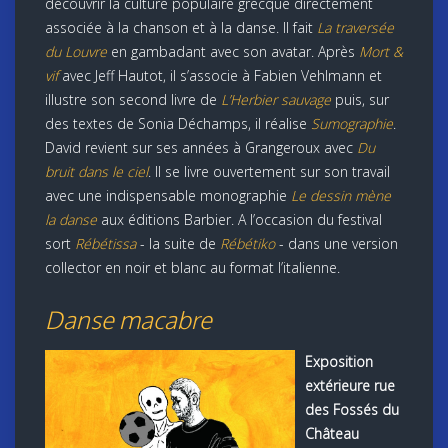
découvrir la culture populaire grecque directement
associée à la chanson et à la danse. Il fait
La traversée
du Louvre
en gambadant avec son avatar. Après
Mort &
vif
avec Jeff Hautot, il s’associe à Fabien Vehlmann et
illustre son second livre de
L’Herbier sauvage
puis, sur
des textes de Sonia Déchamps, il réalise
Sumographie
.
David revient sur ses années à Grangeroux avec
Du
bruit dans le ciel
. Il se livre ouvertement sur son travail
avec une indispensable monographie
Le dessin mène
la danse
aux éditions Barbier. A l’occasion du festival
sort
Rébétissa
- la suite de
Rébétiko
- dans une version
collector en noir et blanc au format l’italienne.
Danse macabre
Exposition
extérieure rue
des Fossés du
Château