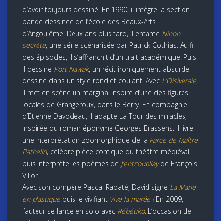
d’avoir toujours dessiné. En 1990, il intègre la section
bande dessinée de l’école des Beaux-Arts
d’Angoulême. Deux ans plus tard, il entame
Ninon
secrète
, une série scénarisée par Patrick Cothias. Au fil
des épisodes, il s’affranchit d’un trait académique. Puis
il dessine
Port Nawak
, un récit ironiquement absurde
dessiné dans un style rond et coulant. Avec
L’Oisiveraie
,
il met en scène un marginal inspiré d’une des figures
locales de Grangeroux, dans le Berry. En compagnie
d’Étienne Davodeau, il adapte La Tour des miracles,
inspirée du roman éponyme Georges Brassens. Il livre
une interprétation zoomorphique de la
Farce de Maître
Pathelin
, célèbre pièce comique du théâtre médiéval,
puis interprète les poèmes de
J’entr’oubliay
de François
Villon
Avec son compère Pascal Rabaté, David signe
La Marie
en plastique
puis le vivifiant
Vive la marée !
En 2009,
l’auteur se lance en solo avec
Rébétiko
. L’occasion de