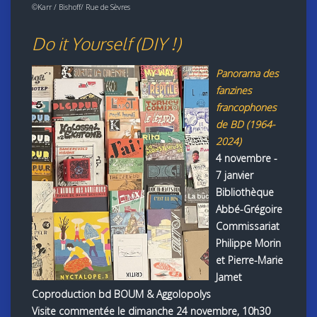
©Karr / Bishoff/ Rue de Sèvres
Do it Yourself (DIY !)
Panorama des
fanzines
francophones
de BD (1964-
2024)
4 novembre -
7 janvier
Bibliothèque
Abbé-Grégoire
Commissariat
Philippe Morin
et Pierre-Marie
Jamet
Coproduction bd BOUM & Aggolopolys
Visite commentée le dimanche 24 novembre, 10h30