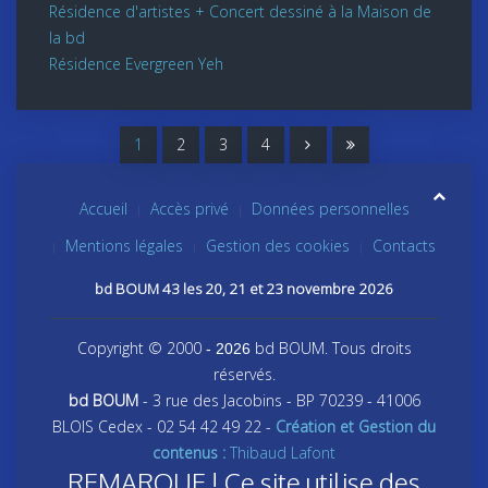
Résidence d'artistes + Concert dessiné à la Maison de
la bd
Résidence Evergreen Yeh
1
2
3
4
Accueil
Accès privé
Données personnelles
Mentions légales
Gestion des cookies
Contacts
bd BOUM 43 les 20, 21 et 23 novembre 2026
Copyright © 2000
bd BOUM. Tous droits
- 2026
réservés.
bd BOUM
- 3 rue des Jacobins - BP 70239 - 41006
BLOIS Cedex - 02 54 42 49 22 -
Création et Gestion du
contenus :
Thibaud Lafont
REMARQUE ! Ce site utilise des