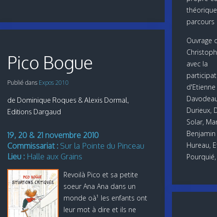
théorique
parcours i
Ouvrage d
Christoph
Pico Bogue
avec la
participat
Publié dans
Expos 2010
d'Etienne
Davodeau,
de Dominique Roques & Alexis Dormal,
Durieux, 
Editions Dargaud
Solar, Man
Benjamin 
19, 20 & 21 novembre 2010
Hureau, Et
Commissariat :
Sur la Pointe du Pinceau
Lieu :
Halle aux Grains
Pourquié,
Revoilà Pico et sa petite
soeur Ana Ana dans un
monde oà¹ les enfants ont
leur mot à dire et ils ne