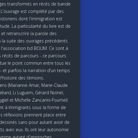
es transformés en récits de bande
 L'ouvrage est complété par des
istoriens dont l'immigration est
étude. La particularité du livre est de
et retranscrire la parole des
 la suite des ouvrages précédents
ar l'association bd BOUM. Ce sont à
s récits de parcours - ce parcours
itue le point commun entre tous les
- et parfois la narration d'un temps
l'histoire des témoins.
riens (Marianne Amar, Marie-Claude
éard, Li Luguern, Gérard Noiriel,
ygiel et Michelle Zancarini-Fournel)
nt à Immigrants sous la forme de
es réflexions prennent place entre
s dessinés sans pour autant avoir de
cts avec eux. Ils ont leur autonomie
omme autant d'approches