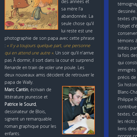
des années et
témoignag
sa mère l'a
dessinée.
abandonnée. La
textes d'h
seule chose qu'il
l'objet d'
lui reste est une
conserver 
photographie de son papa avec cette phrase
témoins à
:
« Il y a toujours quelque part, une personne
initiés p
qui en attend une autre ».
Un soir qu'il n'arrive
la fois de
pas Ã dormir, il sort dans la cour et surprend
qui const
Renarde en train de voler une poule. Les
immigrés 
deux nouveaux amis décident de retrouver le
précis de 
papa de Wally.
Six histo
Marc Cantin
, écrivain de
Blanc-Chal
littérature jeunesse et
Philippe R
Patrice le Sourd
,
contribue
dessinateur de Blois,
textes. C
signent un remarquable
les récit
roman graphique pour les
liens dire
enfants.
propre c