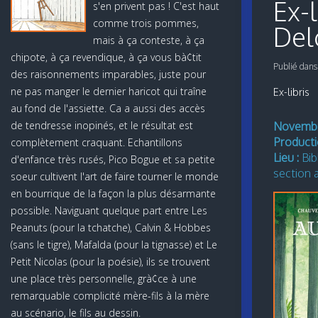
Ex-l
s'en privent pas ! C'est haut
comme trois pommes,
Del
mais à ça conteste, à ça
chipote, à ça revendique, à ça vous bà¢tit
Publié dan
des raisonnements imparables, juste pour
ne pas manger le dernier haricot qui traîne
Ex-libris
au fond de l'assiette. Ca a aussi des accès
de tendresse inopinés, et le résultat est
Novembr
Producti
complètement craquant. Echantillons
Lieu :
Bib
d'enfance très rusés, Pico Bogue et sa petite
section a
soeur cultivent l'art de faire tourner le monde
en bourrique de la façon la plus désarmante
possible. Naviguant quelque part entre Les
Peanuts (pour la tchatche), Calvin & Hobbes
(sans le tigre), Mafalda (pour la tignasse) et Le
Petit Nicolas (pour la poésie), ils se trouvent
une place très personnelle, grà¢ce à une
remarquable complicité mère-fils à la mère
au scénario, le fils au dessin.