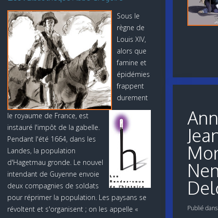
Sous le
règne de
Louis XIV,
alors que
famine et
épidémies
frappent
durement
Ann
le royaume de France, est
instauré l'impôt de la gabelle.
Jea
Pendant l'été 1664, dans les
Mor
Landes, la population
d'Hagetmau gronde. Le nouvel
Nemi
intendant de Guyenne envoie
Del
deux compagnies de soldats
pour réprimer la population. Les paysans se
Publié dan
révoltent et s'organisent ; on les appelle «