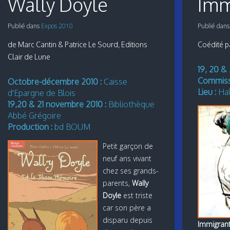
Wally Doyle
Imm
Publié dans
Expos 2010
Publié dan
de Marc Cantin & Patrice Le Sourd, Editions
Coédité p
Clair de Lune
19, 20 &
Commissa
Octobre-décembre 2010 :
Caisse
Lieu :
Hal
d'Epargne de Blois
19,20 & 21 novembre 2010 :
Bibliothèque
Abbé Grégoire
Production :
bd BOUM
Petit garçon de
neuf ans vivant
chez ses grands-
parents,
Wally
Doyle
est triste
car son père a
disparu depuis
Immigran