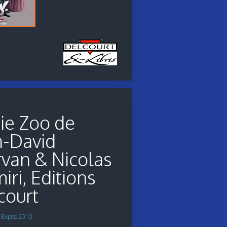
ie Zoo de
n-David
van & Nicolas
ri, Editions
court
s
Expos 2010