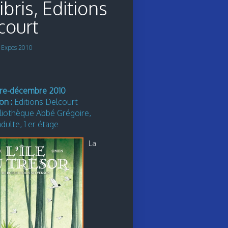
ibris, Editions
court
s
Expos 2010
e-décembre 2010
on :
Editions Delcourt
liothèque Abbé Grégoire,
dulte, 1 er étage
La