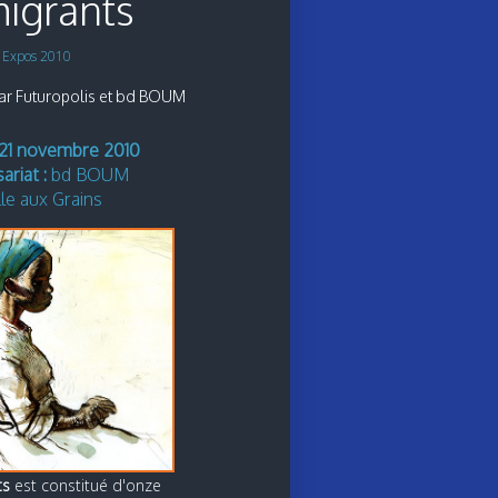
igrants
s
Expos 2010
ar Futuropolis et bd BOUM
 21 novembre 2010
riat :
bd BOUM
le aux Grains
ts
est constitué d'onze