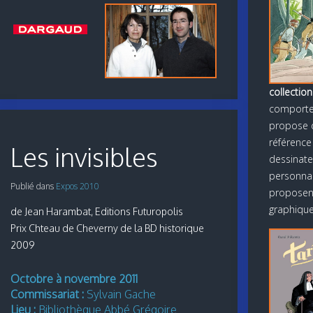
collection
comporte 
propose d
référence
Les invisibles
dessinate
personnali
Publié dans
Expos 2010
proposent
graphique
de Jean Harambat, Editions Futuropolis
Prix Chteau de Cheverny de la BD historique
2009
Octobre à novembre 2011
Commissariat :
Sylvain Gache
Lieu :
Bibliothèque Abbé Grégoire