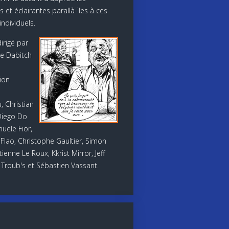
s et éclairantes parallà¨les à ces
ndividuels.
irigé par
e Dabitch
ion
 Christian
Diego Do
uele Fior,
Flao, Christophe Gaultier, Simon
ienne Le Roux, Kkrist Mirror, Jeff
 Troub's et Sébastien Vassant.