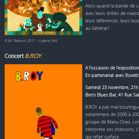
Alors quand la bande de s
avec leurs drôles de maison
leurs différences, leurs biz
au Général !
© Éd. Delcourt, 2017 – Lupano, Fert
Concert
B.ROY
A l’occasion de l’expositio
En partenariat avec Roxett
Samedi 23 novembre, 21h
Ben’s Blues Bar, 41 Rue Sai
B.ROY a pas mal bourlingu
notamment de 2000 à 2002
groupe de Manu Chao. Lor
interprète ses chansons, c’
qui refait surface.