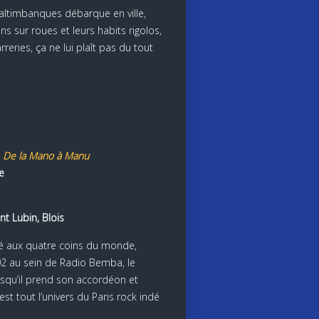
altimbanques débarque en ville,
s sur roues et leurs habits rigolos,
arreries, ça ne lui plaît pas du tout
n
De la Mano à Manu
e
nt Lubin, Blois
é aux quatre coins du monde,
 au sein de Radio Bemba, le
squ’il prend son accordéon et
est tout l’univers du Paris rock indé