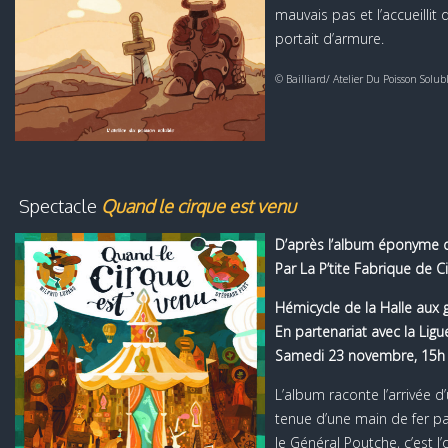
mauvais pas et l’accueillit
portait d’armure.
© Bailliard/ Atelier Du Poisson Solub
Spectacle
Quand le cirque est venu
D’après l’album éponyme d
Par La P’tite Fabrique de C
Hémicycle de la Halle aux 
En partenariat avec la Lig
Samedi 23 novembre, 15h
L’album raconte l’arrivée d
tenue d’une main de fer pa
le Général Poutche, c’est l’