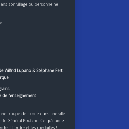
 dans son village où personne ne
le
e Wilfrid Lupano & Stéphane Fert
irque
grains
ue de l’enseignement
’une troupe de cirque dans une ville
r le Général Poutche. Ce qu’il aime
ordre ! L’ordre et les médailles !