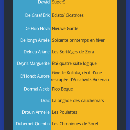
Dawid
SuperS
De Graaf Erik
Eclats/ Cicatrices
De Hoo Nova
Nieuwe Garde
De Jongh Aimée
Soixante printemps en hiver
Delrieu Ariane
Les Sortilèges de Zora
Deyris Marguerite
Eté quatre suite logique
Ginette Kolinka, récit d'une
D'Hondt Aurore
rescapée d'Auschwitz-Birkenau
Dormal Alexis
Pico Bogue
Drac
La brigade des cauchemars
Drouin Armelle
Les Poulettes
Dubernet Quentin
Les Chroniques de Sorel