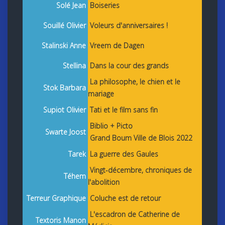
Solé Jean
Boiseries
Souillé Olivier
Voleurs d'anniversaires !
Stalinski Anne
Vreem de Dagen
Stellina
Dans la cour des grands
La philosophe, le chien et le
Stok Barbara
mariage
Supiot Olivier
Tati et le film sans fin
Biblio + Picto
Swarte Joost
Grand Boum Ville de Blois 2022
Tarek
La guerre des Gaules
Vingt-décembre, chroniques de
Téhem
l'abolition
Terreur Graphique
Coluche est de retour
L'escadron de Catherine de
Textoris Manon