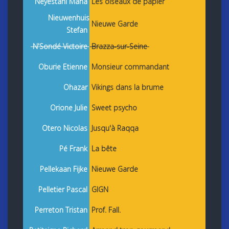
Neyestani Mana
Les oiseaux de papier
Nieuwenhuis
Nieuwe Garde
Stefan
N'Sondé Victoire
Brazza-sur-Seine
Oburie Etienne
Monsieur commandant
Ohazar
Vikings dans la brume
Orione Julie
Sweet psycho
Otero Nicolas
Jusqu'à Raqqa
Pé Frank
La bête
Pellekaan Fijke
Nieuwe Garde
Pelletier Pascal
GIGN
Perreton Tristan
Prof. Fall.