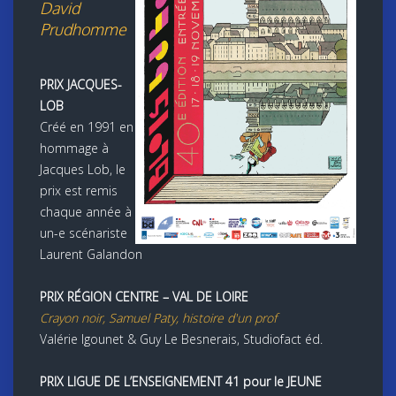
David
Prudhomme
PRIX JACQUES-
LOB
Créé en 1991 en
hommage à
Jacques Lob, le
prix est remis
chaque année à
un-e scénariste
Laurent Galandon
PRIX RÉGION CENTRE – VAL DE LOIRE
Crayon noir, Samuel Paty, histoire d'un prof
Valérie Igounet & Guy Le Besnerais, Studiofact éd.
PRIX LIGUE DE L’ENSEIGNEMENT 41
pour le JEUNE