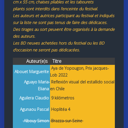
cm x 55 cm, chaises pliables et les tabourets
pliants sont interdits dans l’enceinte du festival.
Les auteurs et autrices participant au festival et indiqués
sur la liste ne sont pas tenus de faire des dédicaces.
Des tirages au sort peuvent être organisés à la demande
des auteurs.
Les BD neuves achetées hors du festival ou les BD
d’occasion ne seront pas dédicacées.
Auteur(e)s
Titre
Aya de Yopougon,
Prix jacques-
Abouet Marguerite
Lob 2022
Aguayo Maria-
Reflexión visual del estallido social
Eliana
en Chile
Aguilera Claudio
9 kilómetros
Agunaou Pascal
Hoplitéa 4
Albouy Simon
Brazza-sur-Seine