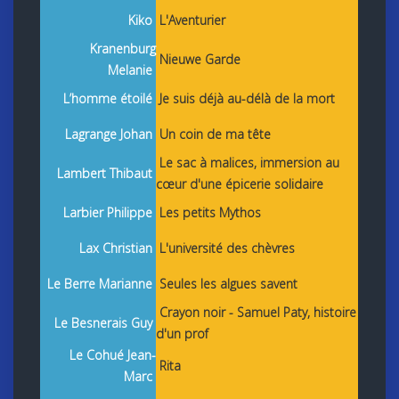
Kiko
L'Aventurier
Kranenburg
Nieuwe Garde
Melanie
L’homme étoilé
Je suis déjà au-délà de la mort
Lagrange Johan
Un coin de ma tête
Le sac à malices, immersion au
Lambert Thibaut
cœur d'une épicerie solidaire
Larbier Philippe
Les petits Mythos
Lax Christian
L'université des chèvres
Le Berre Marianne
Seules les algues savent
Crayon noir - Samuel Paty, histoire
Le Besnerais Guy
d'un prof
Le Cohué Jean-
Rita
Marc