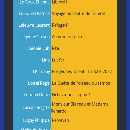
Le Roux Etienne
Liberté !
Le Sourd Patrice
Voyage au centre de la Terre
Lefeuvre Laurent
Refuge(s)
Lejeune Steven
Au nom du pain
Léonie Lob
Rita
Lina
Lucifer
LK Imany
Prix Jeunes Talent - La SAIF 2022
Loisel Régis
La Quête de l'oiseau du temps
Lopatin Denis
Fichez-nous la paix !
Monsieur Blaireau et Madame
Luciani Brigitte
Renarde
Luguy Philippe
Percevan
Mailer Anderson