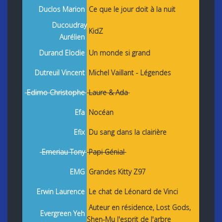
Duclos Marion
Ce que le jour doit à la nuit
Ducoudray
KidZ
Aurélien
Durand Elodie
Un monde si grand
Dutreuil Vincent
Michel Vaillant - Légendes
Edimo Christophe
Laure & Ada
Efa
Nocéan
Efix
Du sang dans la clairière
Emeriau Tony
Papi Génial
EMG
Grandes Kitty Z97
Erwin Laurence
Le chat de Léonard de Vinci
Auteur en résidence,
Lost Gods,
Evergreen Yeh
Shen-Mu l'esprit de l'arbre