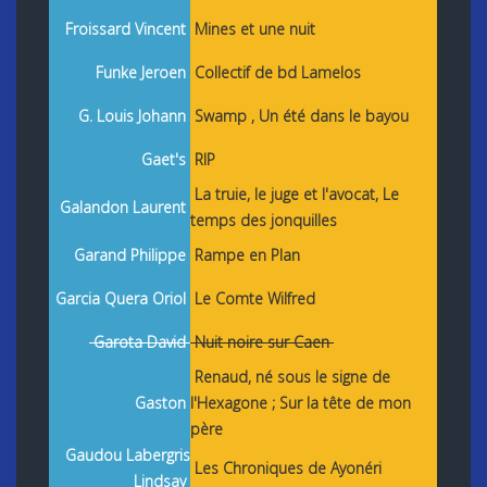
Froissard Vincent
Mines et une nuit
Funke Jeroen
Collectif de bd Lamelos
G. Louis Johann
Swamp , Un été dans le bayou
Gaet's
RIP
La truie, le juge et l'avocat, Le
Galandon Laurent
temps des jonquilles
Garand Philippe
Rampe en Plan
Garcia Quera Oriol
Le Comte Wilfred
Garota David
Nuit noire sur Caen
Renaud, né sous le signe de
Gaston
l'Hexagone ; Sur la tête de mon
père
Gaudou Labergris
Les Chroniques de Ayonéri
Lindsay