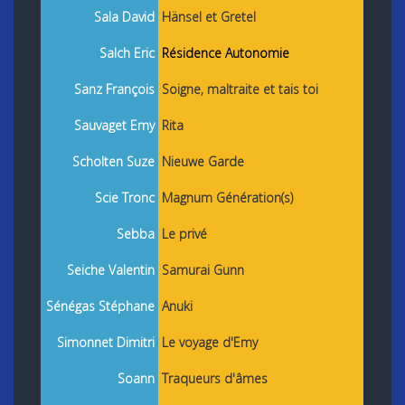
Sala David
Hänsel et Gretel
Salch Eric
Résidence Autonomie
Sanz François
Soigne, maltraite et tais toi
Sauvaget Emy
Rita
Scholten Suze
Nieuwe Garde
Scie Tronc
Magnum Génération(s)
Sebba
Le privé
Seiche Valentin
Samurai Gunn
Sénégas Stéphane
Anuki
Simonnet Dimitri
Le voyage d'Emy
Soann
Traqueurs d'âmes