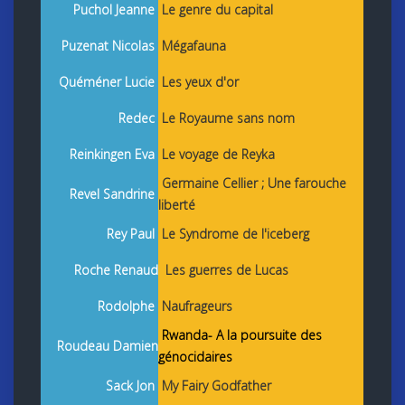
Puchol Jeanne
Le genre du capital
Puzenat Nicolas
Mégafauna
Quéméner Lucie
Les yeux d'or
Redec
Le Royaume sans nom
Reinkingen Eva
Le voyage de Reyka
Germaine Cellier ; Une farouche
Revel Sandrine
liberté
Rey Paul
Le Syndrome de l'iceberg
Roche Renaud
Les guerres de Lucas
Rodolphe
Naufrageurs
Rwanda- A la poursuite des
Roudeau Damien
génocidaires
Sack Jon
My Fairy Godfather