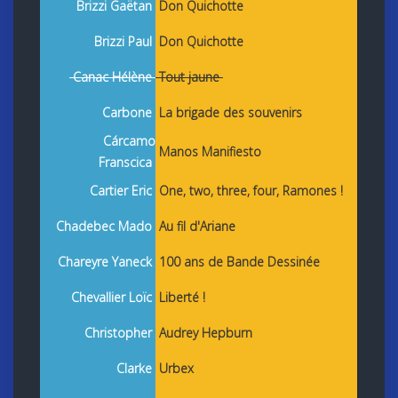
Brizzi Gaëtan
Don Quichotte
Brizzi Paul
Don Quichotte
Canac Hélène
Tout jaune
Carbone
La brigade des souvenirs
Cárcamo
Manos Manifiesto
Franscica
Cartier Eric
One, two, three, four, Ramones !
Chadebec Mado
Au fil d'Ariane
Chareyre Yaneck
100 ans de Bande Dessinée
Chevallier Loïc
Liberté !
Christopher
Audrey Hepburn
Clarke
Urbex