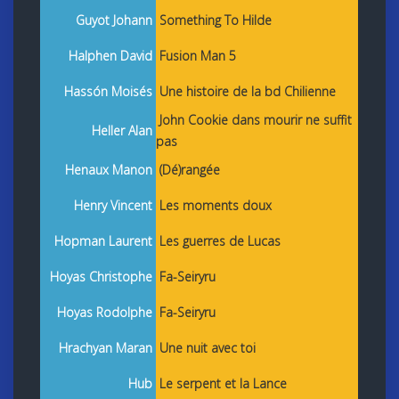
Guyot Johann
Something To Hilde
Halphen David
Fusion Man 5
Hassón Moisés
Une histoire de la bd Chilienne
John Cookie dans mourir ne suffit
Heller Alan
pas
Henaux Manon
(Dé)rangée
Henry Vincent
Les moments doux
Hopman Laurent
Les guerres de Lucas
Hoyas Christophe
Fa-Seiryru
Hoyas Rodolphe
Fa-Seiryru
Hrachyan Maran
Une nuit avec toi
Hub
Le serpent et la Lance