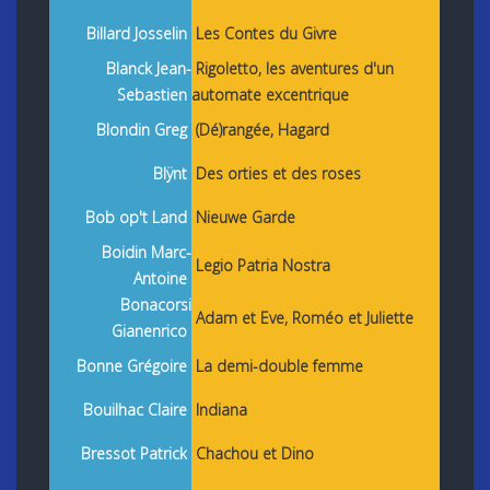
Billard Josselin
Les Contes du Givre
Blanck Jean-
Rigoletto, les aventures d'un
Sebastien
automate excentrique
Blondin Greg
(Dé)rangée, Hagard
Blÿnt
Des orties et des roses
Bob op't Land
Nieuwe Garde
Boidin Marc-
Legio Patria Nostra
Antoine
Bonacorsi
Adam et Eve, Roméo et Juliette
Gianenrico
Bonne Grégoire
La demi-double femme
Bouilhac Claire
Indiana
Bressot Patrick
Chachou et Dino