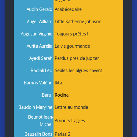
Auclin Gérald
Acabécédaire
Augel William
Little Katherine Johnson
Augustin Virginie
Toujours prêtes !
Aurita Aurélia
La vie gourmande
Ayadi Sarah
Perdus près de Jupiter
Badiali Léo
Seules les algues savent
Barrios Valérie
Rita
Baru
Rodina
Baudoin Maryline
Lettre au monde
Beuriot Jean-
Amours fragiles
Michel
Beuzelin Boris
Parias 2