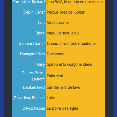
Comballot Richard
Jean Solé, le dessin en obsession
Crépin Olivier
Perdus près de Jupiter
Crip
Studio danse
Crisse
Anya, L'oiseau bleu
Dahmani Samir
Quand arrive l'aube nautique
Danngar Adjim
Djarabane
Dany
Spirou et la Gorgone bleue
Daures Pierre-
Enfin seul
Laurent
Daviken Fred
Sur des airs de Java
Davodeau Etienne
Loire
Davoz Pascal
La gloire des aigles