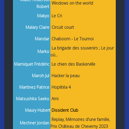
Windows on the world
Robert
Makyo
Le Cri
Malary Claire
Circuit court
Mandar
Chaboom - Le Tournoi
La brigade des souvenirs ; Le jour
Marko
où...
Marniquet Frédéric
Le chien des Baskerville
Maroh Jul
Hacker la peau
Martinez Patrice
Hoplitéa 4
Matsushita Saeko
Ami
Maury Hubert
Dissident Club
Replay, Mémoires d'une famille,
Mechner Jordan
Prix Château de Cheverny 2023