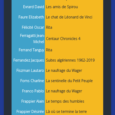
Evrard David
Les amis de Spirou
Faure Elizabeth
Le chat de Léonard de Vinci
Félicité Oscar
Rita
Ferragatti Jean-
Centaur Chronicles 4
Michel
Ferrand Tanguy
Rita
Ferrandez Jacques
Suites algériennes 1962-2019
Fiszman Lautaro
Le naufrage du Wager
Forns Charline
La sentinelle du Petit Peuple
Franco Pablo
Le naufrage du Wager
Frappier Alain
Le temps des humbles
Frappier Désirée
Là où se termine la terre