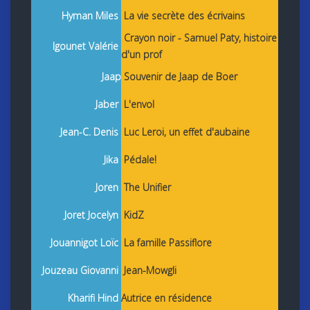
Hyman Miles
La vie secrète des écrivains
Crayon noir - Samuel Paty, histoire
Igounet Valérie
d'un prof
Jaap
Souvenir de Jaap de Boer
Jaber
L'envol
Jean-C. Denis
Luc Leroi, un effet d'aubaine
Jika
Pédale!
Joren
The Unifier
Joret Jocelyn
KidZ
Jouannigot Loïc
La famille Passiflore
Jouzeau Giovanni
Jean-Mowgli
Kharifi Hind
Autrice en résidence