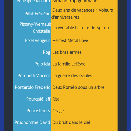
Petitsigne Richard
Armand trop gourmand
Deux ans de vacances ;
Voleurs
Pillot Frédéric
d'anniversaires !
Pissavy-Yvernault
La véritable histoire de Spirou
Christelle
Pixel Vengeur
Hellfest Metal Love
Pog
Les bras armés
Polo Ida
La famille Lelièvre
Pompetti Vincent
La guerre des Gaules
Pontarolo Frédéric
Deux Roméo sous un arbre
Pourquié Jeff
Rita
Prince Rours
Orage
Prudhomme David
Du bruit dans le ciel