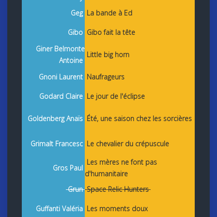
Geg
La bande à Ed
Gibo
Gibo fait la tête
Giner Belmonte
Little big horn
Antoine
Gnoni Laurent
Naufrageurs
Godard Claire
Le jour de l'éclipse
Goldenberg Anaïs
Été, une saison chez les sorcières
Grimalt Francesc
Le chevalier du crépuscule
Les mères ne font pas
Gros Paul
d'humanitaire
Grun
Space Relic Hunters
Guffanti Valéria
Les moments doux