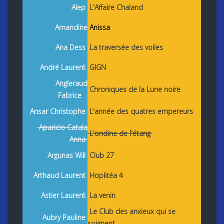
Alep
L'Affaire Chaland
Amandine
Anissa
Ana Dess
La traversée des voiles
André Laurent
GIGN
Angleraud
Chroniques de la Lune noire
Fabrice
Ansar Christophe
L'année des quatres empereurs
Aparicio Catala
L'ondine de l'étang
Anna
Argunas Will
Club 27
Arthaud Laurent
Hoplitéa 4
Astier Laurent
La venin
Le Club des anxieux qui se
Aubry Pauline
soignent