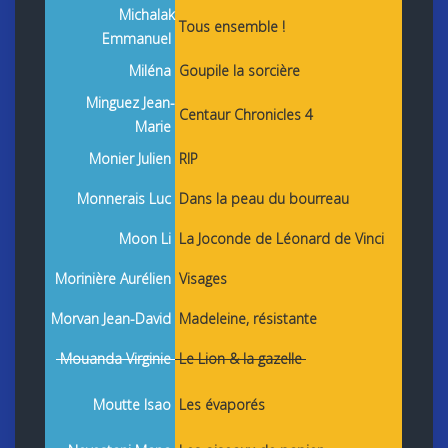
Michalak
Tous ensemble !
Emmanuel
Miléna
Goupile la sorcière
Minguez Jean-
Centaur Chronicles 4
Marie
Monier Julien
RIP
Monnerais Luc
Dans la peau du bourreau
Moon Li
La Joconde de Léonard de Vinci
Morinière Aurélien
Visages
Morvan Jean-David
Madeleine, résistante
Mouanda Virginie
Le Lion & la gazelle
Moutte Isao
Les évaporés