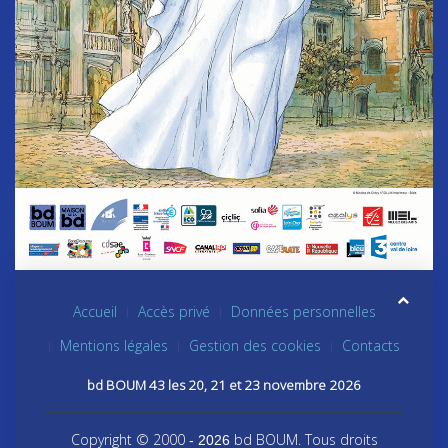
Accueil
Accès privé
Données personnelles
Mentions légales
Gestion des cookies
Contacts
bd BOUM 43 les 20, 21 et 23 novembre 2026
Copyright © 2000
bd BOUM. Tous droits
- 2026