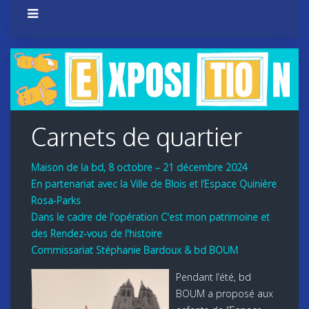
Carnets de quartier
Maison de la bd, 8 octobre – 21 décembre 2024
En partenariat avec la Ville de Blois et l’Espace Quinière
Rosa-Parks
Dans le cadre de l'opération C'est mon patrimoine et
des Rendez-vous de l'histoire
Commissariat Stéphanie Bardoux & bd BOUM
Pendant l’été, bd
BOUM a proposé aux