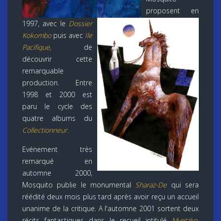
proposent en
1997, avec le
Dossier
Kokombo
puis avec
Ile
Pacifique,
de
découvrir cette
remarquable
production. Entre
1998 et 2000 est
paru le cycle des
quatre albums du
Collectionneur.
Evénement très
remarqué en
automne 2000,
Mosquito publie le monumental
Sharaz-De
qui sera
réédité deux mois plus tard après avoir reçu un accueil
unanime de la critique. A l'automne 2001 sortent deux
récits fantastiques dans le recueil intitulé
Myetzko
.